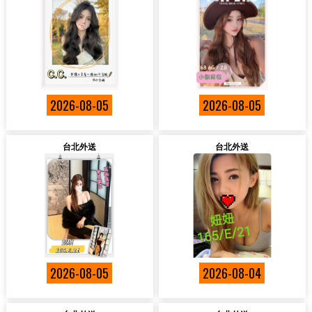
2026-08-05
2026-08-05
台北外送
台北外送
2026-08-05
2026-08-04