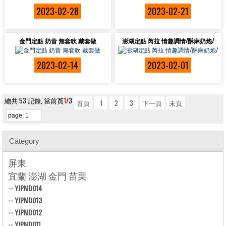
2023-02-28
2023-02-21
金門定點 奶昔 無套吹 戴套做
澎湖定點 芮拉 情趣調情/酥麻奶炮/
2023-02-14
2023-02-01
總共 53 記錄, 當前頁
1
/3
首頁
1
2
3
下一頁
末頁
Category
屏東
宜蘭 澎湖 金門 苗栗
--
YJPMD014
--
YJPMD013
--
YJPMD012
--
YJPMD011